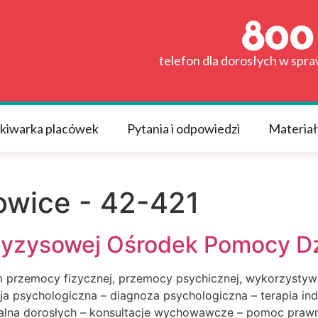
telefon dla dorosłych w spr
kiwarka placówek
Pytania i odpowiedzi
Materiał
wice - 42-421
ryzysowej Ośrodek Pomocy Dz
 przemocy fizycznej, przemocy psychicznej, wykorzystywa
ja psychologiczna – diagnoza psychologiczna – terapia ind
ualna dorosłych – konsultacje wychowawcze – pomoc praw