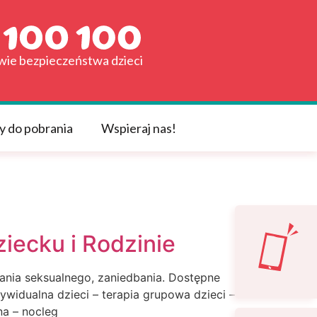
awie bezpieczeństwa dzieci
y do pobrania
Wspieraj nas!
iecku i Rodzinie
nia seksualnego, zaniedbania. Dostępne
ywidualna dzieci – terapia grupowa dzieci –
na – nocleg