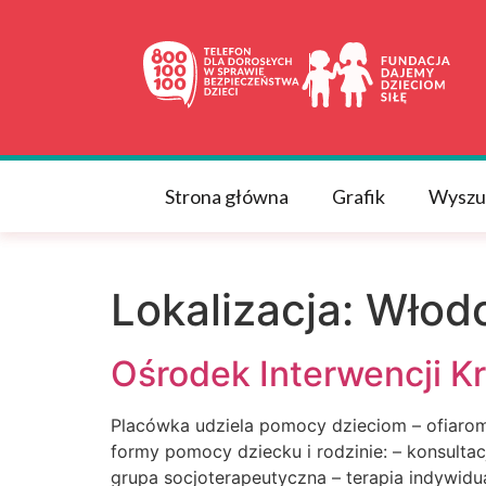
do
treści
Strona główna
Grafik
Wyszu
Lokalizacja:
Włodo
Ośrodek Interwencji K
Placówka udziela pomocy dzieciom – ofiarom
formy pomocy dziecku i rodzinie: – konsultac
grupa socjoterapeutyczna – terapia indywid