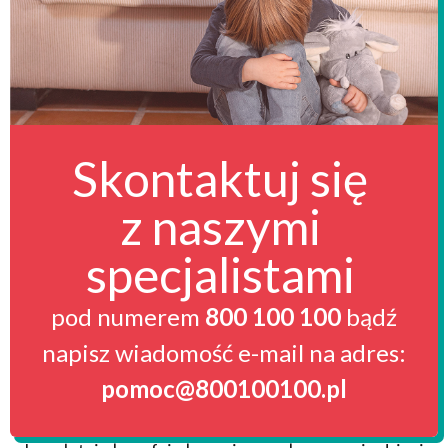
Skontaktuj się
z naszymi
specjalistami
pod numerem
800 100 100
bądź
napisz wiadomość e-mail na adres:
pomoc@800100100.pl