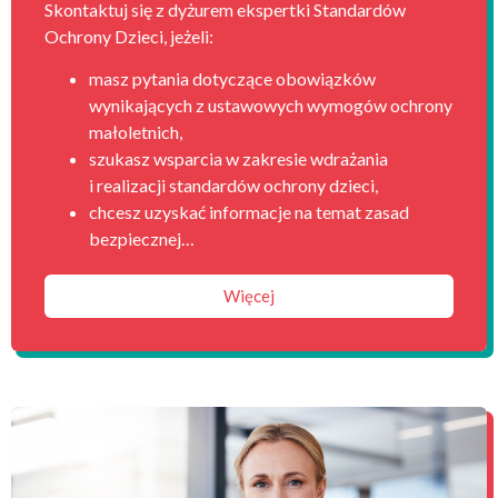
Skontaktuj się z dyżurem ekspertki Standardów
Ochrony Dzieci, jeżeli:
masz pytania dotyczące obowiązków
wynikających z ustawowych wymogów ochrony
małoletnich,
szukasz wsparcia w zakresie wdrażania
i realizacji standardów ochrony dzieci,
chcesz uzyskać informacje na temat zasad
bezpiecznej…
Więcej