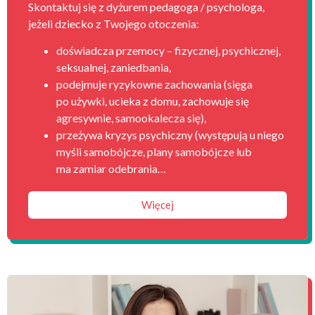
Skontaktuj się z dyżurem pedagoga / psychologa,
jeżeli dziecko z Twojego otoczenia:
doświadcza przemocy – fizycznej, psychicznej,
seksualnej, zaniedbania,
podejmuje ryzykowne zachowania (sięga
po używki, ucieka z domu, zachowuje się
agresywnie, samookalecza się),
przeżywa kryzys psychiczny (występują u niego
myśli samobójcze, plany samobójcze lub
ma zamiar odebrania…
Więcej