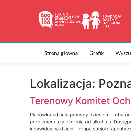
do
treści
Strona główna
Grafik
Wyszu
Lokalizacja:
Pozna
Terenowy Komitet Och
Placówka udziela pomocy dzieciom – ofiarom
problemem uzależnienia od alkoholu. Dostępn
indywidualna dzieci – grupa socjoterapeuty