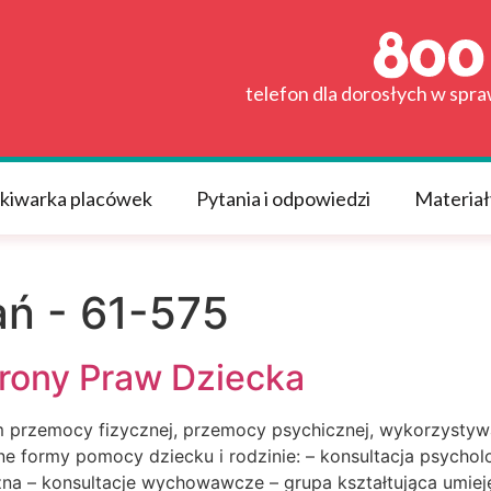
telefon dla dorosłych w spr
kiwarka placówek
Pytania i odpowiedzi
Materiał
ń - 61-575
rony Praw Dziecka
 przemocy fizycznej, przemocy psychicznej, wykorzystywan
e formy pomocy dziecku i rodzinie: – konsultacja psychol
czna – konsultacje wychowawcze – grupa kształtująca umie