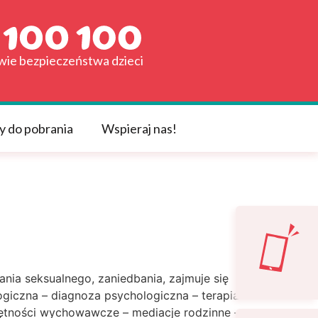
awie bezpieczeństwa dzieci
y do pobrania
Wspieraj nas!
ia seksualnego, zaniedbania, zajmuje się
ogiczna – diagnoza psychologiczna – terapia
jętności wychowawcze – mediacje rodzinne –