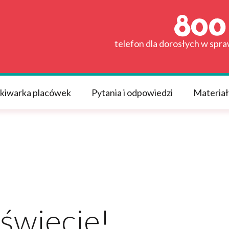
telefon dla dorosłych w spr
kiwarka placówek
Pytania i odpowiedzi
Materiał
 świecie!