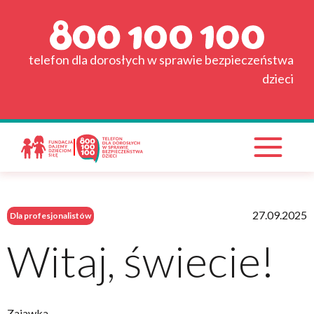
Strona główna
Grafik
telefon dla dorosłych w sprawie bezpieczeństwa
dzieci
Wyszukiwarka placówek
Pytania i odpowiedzi
Materiały do pobrania
Wspieraj nas!
27.09.2025
Dla profesjonalistów
Witaj, świecie!
Zajawka