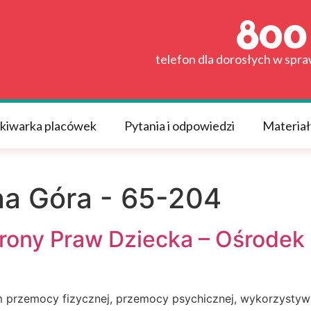
telefon dla dorosłych w spr
kiwarka placówek
Pytania i odpowiedzi
Materiał
na Góra - 65-204
ony Praw Dziecka – Ośrodek 
 przemocy fizycznej, przemocy psychicznej, wykorzystywa