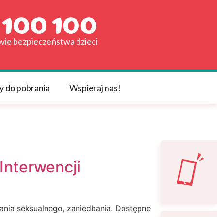
awie bezpieczeństwa dzieci
y do pobrania
Wspieraj nas!
Interwencji
nia seksualnego, zaniedbania. Dostępne