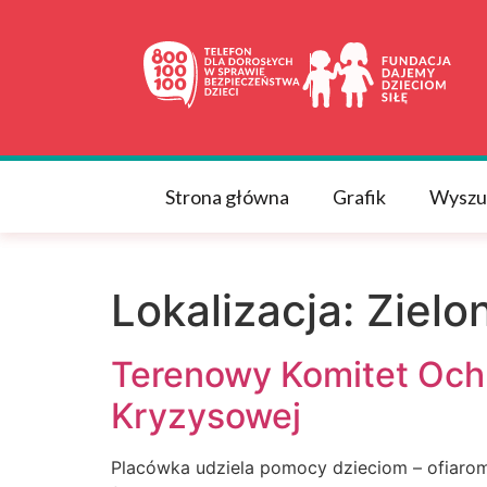
do
treści
Strona główna
Grafik
Wyszu
Lokalizacja:
Zielo
Terenowy Komitet Ochr
Kryzysowej
Placówka udziela pomocy dzieciom – ofiarom