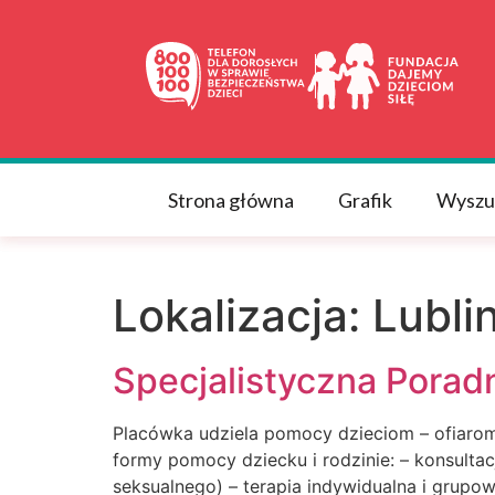
do
treści
Strona główna
Grafik
Wyszu
Lokalizacja:
Lubli
Specjalistyczna Poradn
Placówka udziela pomocy dzieciom – ofiarom
formy pomocy dziecku i rodzinie: – konsult
seksualnego) – terapia indywidualna i grupo