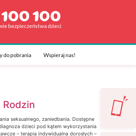
awie bezpieczeństwa dzieci
y do pobrania
Wspieraj nas!
i Rodzin
nia seksualnego, zaniedbania. Dostępne
 diagnoza dzieci pod kątem wykorzystania
wawcze – terapia indywidualna dorosłych –