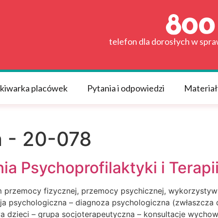
telefon dla dorosłych w spr
kiwarka placówek
Pytania i odpowiedzi
Materiał
n - 20-078
ia Psychoprofilaktyki i Terapi
 przemocy fizycznej, przemocy psychicznej, wykorzystywa
acja psychologiczna – diagnoza psychologiczna (zwłaszcza
wa dzieci – grupa socjoterapeutyczna – konsultacje wycho