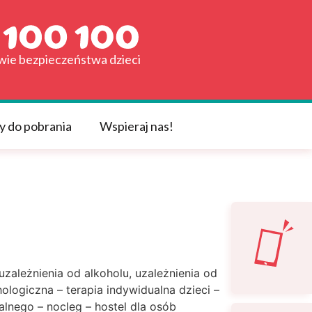
awie bezpieczeństwa dzieci
y do pobrania
Wspieraj nas!
zależnienia od alkoholu, uzależnienia od
logiczna – terapia indywidualna dzieci –
lnego – nocleg – hostel dla osób