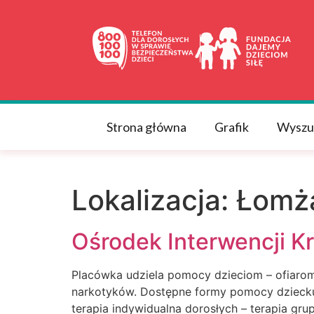
do
treści
Strona główna
Grafik
Wyszu
Lokalizacja:
Łomża
Ośrodek Interwencji K
Placówka udziela pomocy dzieciom – ofiarom 
narkotyków. Dostępne formy pomocy dziecku i
terapia indywidualna dorosłych – terapia g