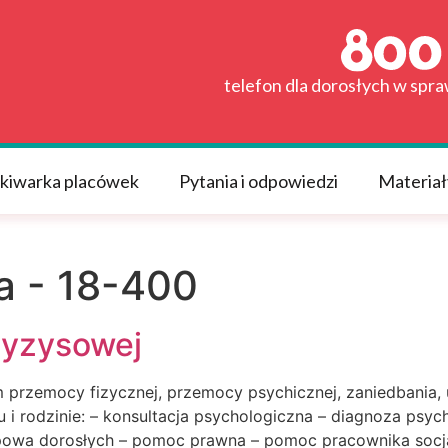
telefon dla dorosłych w spr
kiwarka placówek
Pytania i odpowiedzi
Materiał
 - 18-400
ryzysowej
przemocy fizycznej, przemocy psychicznej, zaniedbania, u
 rodzinie: – konsultacja psychologiczna – diagnoza psycho
rupowa dorosłych – pomoc prawna – pomoc pracownika socja