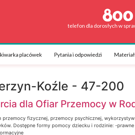
telefon dla dorosłych w spr
kiwarka placówek
Pytania i odpowiedzi
Materiał
erzyn-Koźle - 47-200
cia dla Ofiar Przemocy w Rod
 przemocy fizycznej, przemocy psychicznej, wykorzystywan
tyków. Dostępne formy pomocy dziecku i rodzinie: -prawne
formacyjne