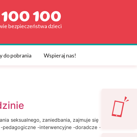
awie bezpieczeństwa dzieci
y do pobrania
Wspieraj nas!
zinie
ia seksualnego, zaniedbania, zajmuje się
 -pedagogiczne -interwencyjne -doradcze -