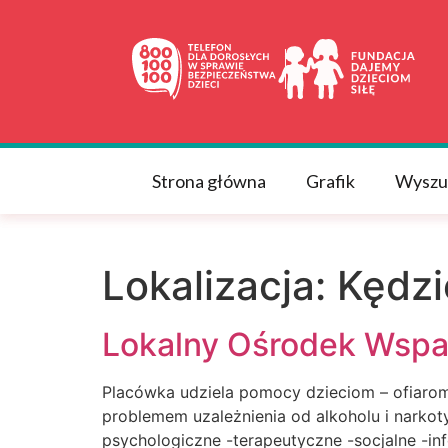
do
treści
Strona główna
Grafik
Wyszu
Lokalizacja:
Kędzi
Lokalny Ośrodek Wspar
Placówka udziela pomocy dzieciom – ofiarom
problemem uzależnienia od alkoholu i narko
psychologiczne -terapeutyczne -socjalne -in