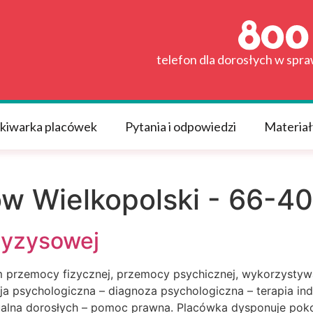
telefon dla dorosłych w spr
kiwarka placówek
Pytania i odpowiedzi
Materiał
w Wielkopolski - 66-4
ryzysowej
 przemocy fizycznej, przemocy psychicznej, wykorzystywa
ja psychologiczna – diagnoza psychologiczna – terapia ind
alna dorosłych – pomoc prawna. Placówka dysponuje poko