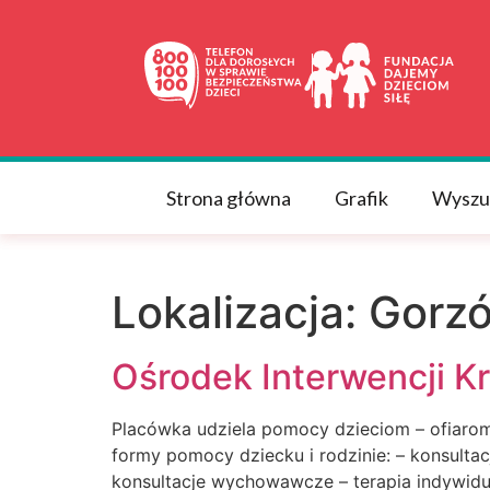
do
treści
Strona główna
Grafik
Wyszu
Lokalizacja:
Gorzó
Ośrodek Interwencji K
Placówka udziela pomocy dzieciom – ofiarom
formy pomocy dziecku i rodzinie: – konsultac
konsultacje wychowawcze – terapia indywidu