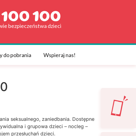
awie bezpieczeństwa dzieci
y do pobrania
Wspieraj nas!
00
nia seksualnego, zaniedbania. Dostępne
ywidualna i grupowa dzieci – nocleg –
jem przesłuchań dzieci.