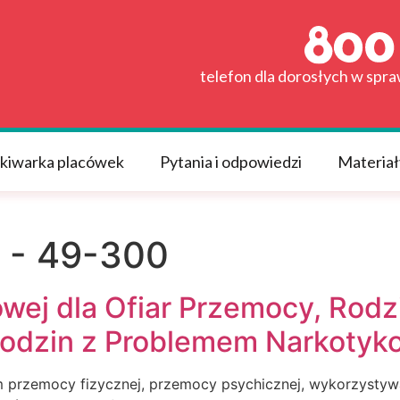
telefon dla dorosłych w spr
kiwarka placówek
Pytania i odpowiedzi
Materiał
 - 49-300
wej dla Ofiar Przemocy, Rodz
Rodzin z Problemem Narkoty
 przemocy fizycznej, przemocy psychicznej, wykorzystywan