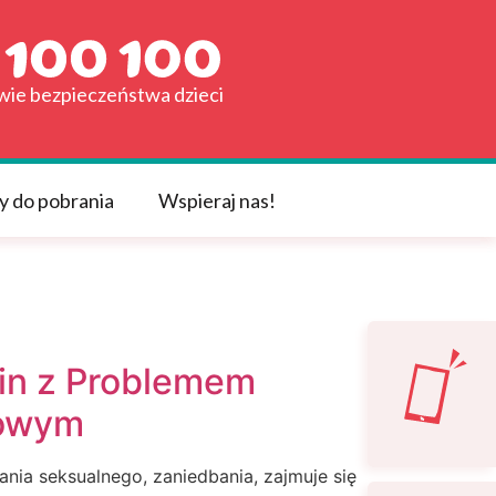
awie bezpieczeństwa dzieci
y do pobrania
Wspieraj nas!
in z Problemem
kowym
ia seksualnego, zaniedbania, zajmuje się