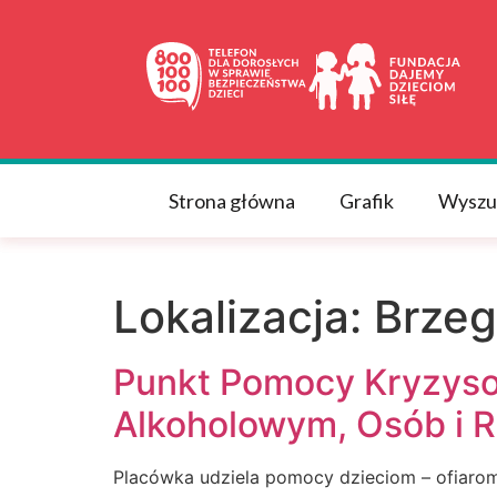
do
treści
Strona główna
Grafik
Wyszu
Lokalizacja:
Brzeg
Punkt Pomocy Kryzyso
Alkoholowym, Osób i 
Placówka udziela pomocy dzieciom – ofiarom