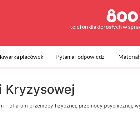
telefon dla dorosłych w spr
kiwarka placówek
Pytania i odpowiedzi
Materiał
i Kryzysowej
m – ofiarom przemocy fizycznej, przemocy psychicznej, w