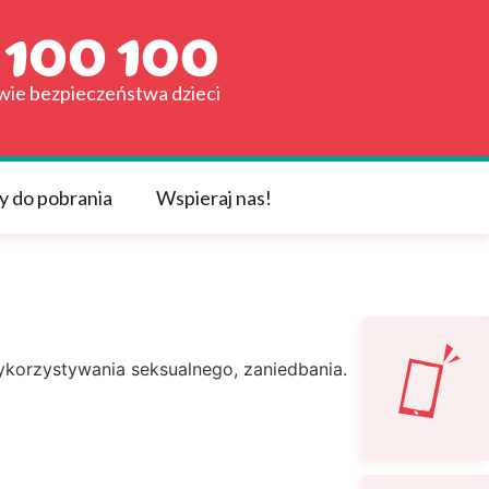
awie bezpieczeństwa dzieci
y do pobrania
Wspieraj nas!
ykorzystywania seksualnego, zaniedbania.