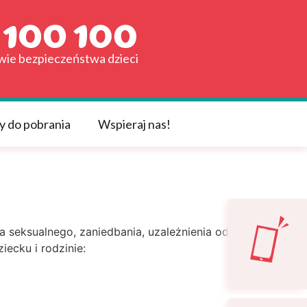
awie bezpieczeństwa dzieci
y do pobrania
Wspieraj nas!
 seksualnego, zaniedbania, uzależnienia od
ecku i rodzinie: