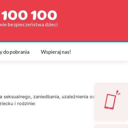
awie bezpieczeństwa dzieci
y do pobrania
Wspieraj nas!
 seksualnego, zaniedbania, uzależnienia od
ecku i rodzinie: