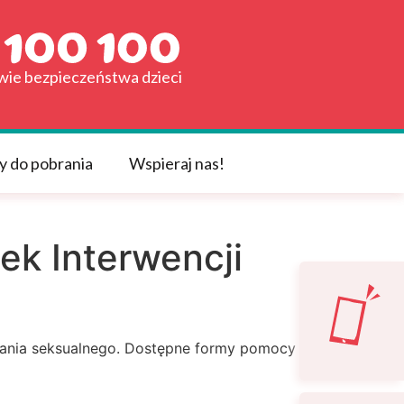
awie bezpieczeństwa dzieci
y do pobrania
Wspieraj nas!
ek Interwencji
wania seksualnego. Dostępne formy pomocy