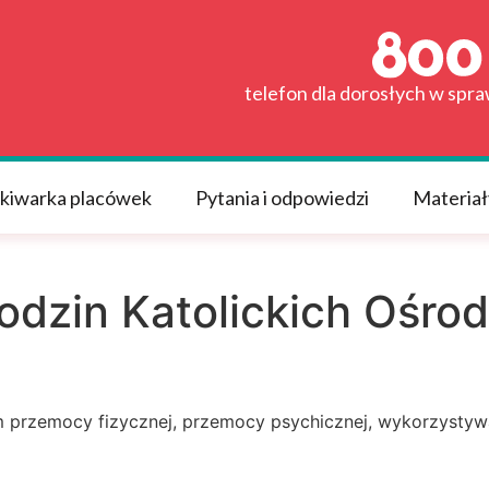
telefon dla dorosłych w spr
kiwarka placówek
Pytania i odpowiedzi
Materiał
dzin Katolickich Ośrod
m przemocy fizycznej, przemocy psychicznej, wykorzysty