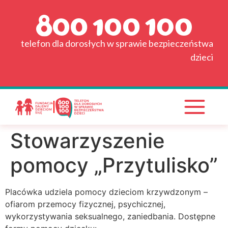
do
Strona główna
treści
Grafik
telefon dla dorosłych w sprawie bezpieczeństwa
dzieci
Wyszukiwarka placówek
Pytania i odpowiedzi
Materiały do pobrania
Stowarzyszenie
Wspieraj nas!
pomocy „Przytulisko”
Placówka udziela pomocy dzieciom krzywdzonym –
ofiarom przemocy fizycznej, psychicznej,
wykorzystywania seksualnego, zaniedbania. Dostępne