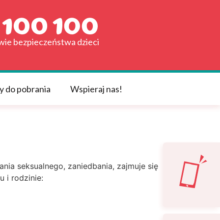
awie bezpieczeństwa dzieci
y do pobrania
Wspieraj nas!
ia seksualnego, zaniedbania, zajmuje się
i rodzinie: