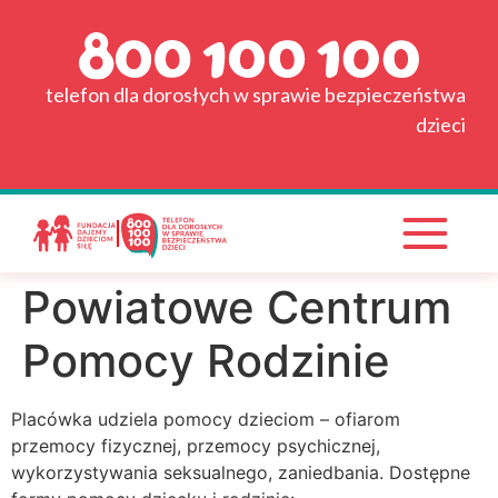
do
Strona główna
treści
Grafik
telefon dla dorosłych w sprawie bezpieczeństwa
dzieci
Wyszukiwarka placówek
Pytania i odpowiedzi
Materiały do pobrania
Powiatowe Centrum
Wspieraj nas!
Pomocy Rodzinie
Placówka udziela pomocy dzieciom – ofiarom
przemocy fizycznej, przemocy psychicznej,
wykorzystywania seksualnego, zaniedbania. Dostępne