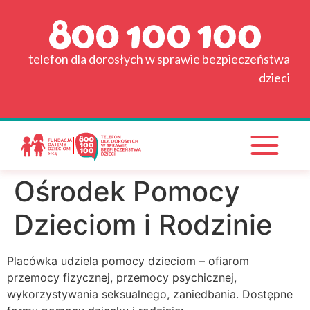
do
Strona główna
treści
Grafik
telefon dla dorosłych w sprawie bezpieczeństwa
dzieci
Wyszukiwarka placówek
Pytania i odpowiedzi
Materiały do pobrania
Ośrodek Pomocy
Wspieraj nas!
Dzieciom i Rodzinie
Placówka udziela pomocy dzieciom – ofiarom
przemocy fizycznej, przemocy psychicznej,
wykorzystywania seksualnego, zaniedbania. Dostępne