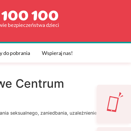
awie bezpieczeństwa dzieci
y do pobrania
Wspieraj nas!
owe Centrum
nia seksualnego, zaniedbania, uzależnieniem