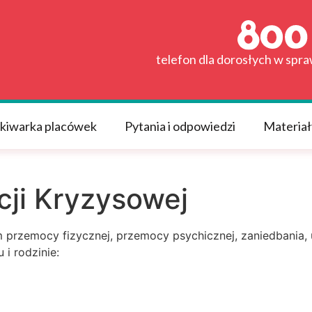
telefon dla dorosłych w spr
kiwarka placówek
Pytania i odpowiedzi
Materiał
cji Kryzysowej
przemocy fizycznej, przemocy psychicznej, zaniedbania, u
i rodzinie: