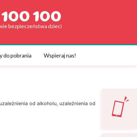
awie bezpieczeństwa dzieci
y do pobrania
Wspieraj nas!
zależnienia od alkoholu, uzależnienia od