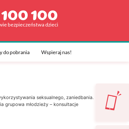
awie bezpieczeństwa dzieci
y do pobrania
Wspieraj nas!
wykorzystywania seksualnego, zaniedbania.
pia grupowa młodzieży – konsultacje