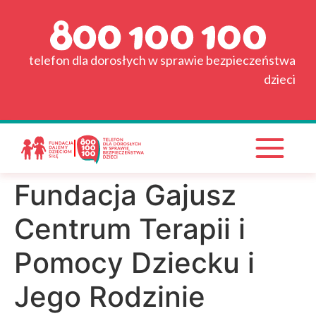
do
Strona główna
treści
Grafik
telefon dla dorosłych w sprawie bezpieczeństwa
dzieci
Wyszukiwarka placówek
Pytania i odpowiedzi
Materiały do pobrania
Fundacja Gajusz
Wspieraj nas!
Centrum Terapii i
Pomocy Dziecku i
Jego Rodzinie