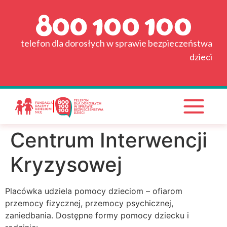
do
Strona główna
treści
Grafik
telefon dla dorosłych w sprawie bezpieczeństwa
dzieci
Wyszukiwarka placówek
Pytania i odpowiedzi
Materiały do pobrania
Centrum Interwencji
Wspieraj nas!
Kryzysowej
Placówka udziela pomocy dzieciom – ofiarom
przemocy fizycznej, przemocy psychicznej,
zaniedbania. Dostępne formy pomocy dziecku i