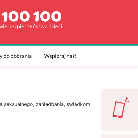
awie bezpieczeństwa dzieci
y do pobrania
Wspieraj nas!
a seksualnego, zaniedbania, świadkom